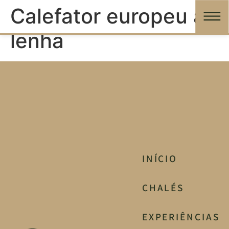
Calefator europeu à
lenha
INÍCIO
CHALÉS
EXPERIÊNCIAS